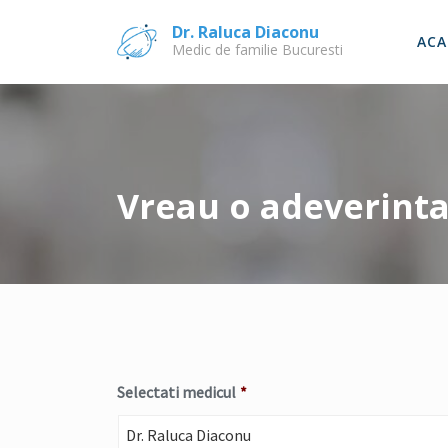
Skip
Dr. Raluca Diaconu
to
ACA
Medic de familie Bucuresti
content
Vreau o adeverinta
Selectati medicul
*