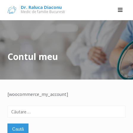
Skip
Dr. Raluca Diaconu
Medic de familie Bucuresti
to
content
Contul meu
[woocommerce_my_account]
Caută
după: