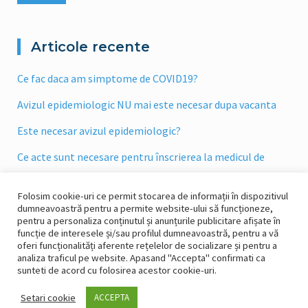
Articole recente
Ce fac daca am simptome de COVID19?
Avizul epidemiologic NU mai este necesar dupa vacanta
Este necesar avizul epidemiologic?
Ce acte sunt necesare pentru înscrierea la medicul de
familie ?
Folosim cookie-uri ce permit stocarea de informații în dispozitivul
Ce drepturi şi ce obligaţii are pacientul asigurat ?
dumneavoastră pentru a permite website-ului să funcționeze,
pentru a personaliza conținutul și anunțurile publicitare afișate în
funcție de interesele și/sau profilul dumneavoastră, pentru a vă
oferi funcționalități aferente rețelelor de socializare și pentru a
analiza traficul pe website. Apasand "Accepta" confirmati ca
sunteti de acord cu folosirea acestor cookie-uri.
Acasa
Programari
Echipa Medicala
Servicii
Articole
Galerie
Setari cookie
ACCEPTA
Contact